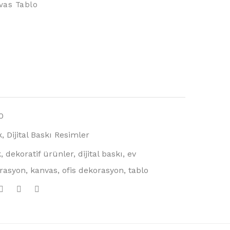
vas Tablo
0
k
,
Dijital Baskı Resimler
k
,
dekoratif ürünler
,
dijital baskı
,
ev
rasyon
,
kanvas
,
ofis dekorasyon
,
tablo