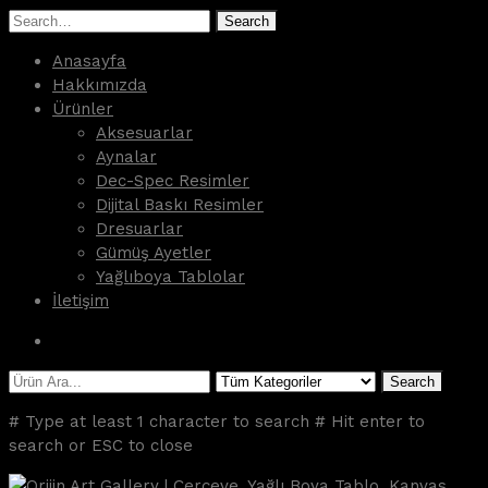
Search
Anasayfa
Hakkımızda
Ürünler
Aksesuarlar
Aynalar
Dec-Spec Resimler
Dijital Baskı Resimler
Dresuarlar
Gümüş Ayetler
Yağlıboya Tablolar
İletişim
Search
# Type at least 1 character to search
# Hit enter to
search or ESC to close