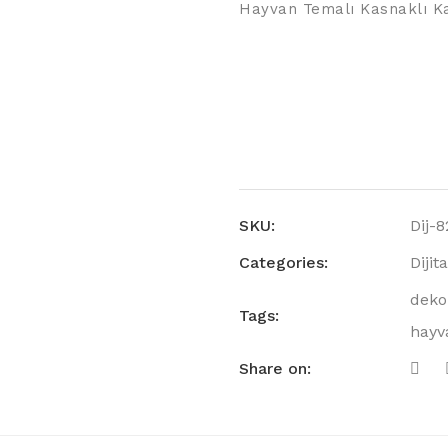
Hayvan Temalı Kasnaklı K
SKU:
Dij-8
Categories:
Dijit
deko
Tags:
hayv
Share on: