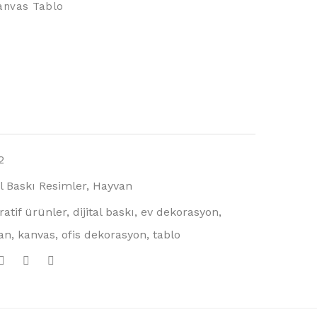
anvas Tablo
2
al Baskı Resimler
,
Hayvan
ratif ürünler
,
dijital baskı
,
ev dekorasyon
,
an
,
kanvas
,
ofis dekorasyon
,
tablo