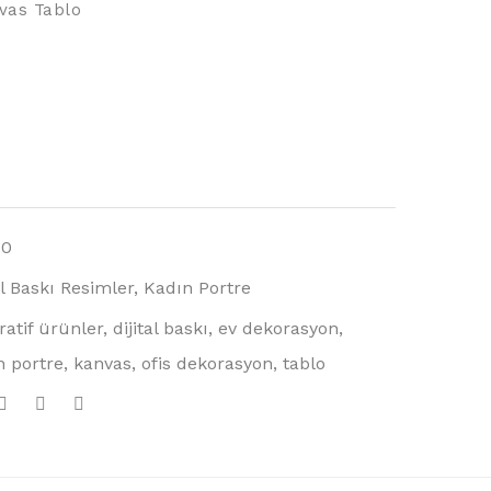
vas Tablo
10
al Baskı Resimler
,
Kadın Portre
ratif ürünler
,
dijital baskı
,
ev dekorasyon
,
n portre
,
kanvas
,
ofis dekorasyon
,
tablo