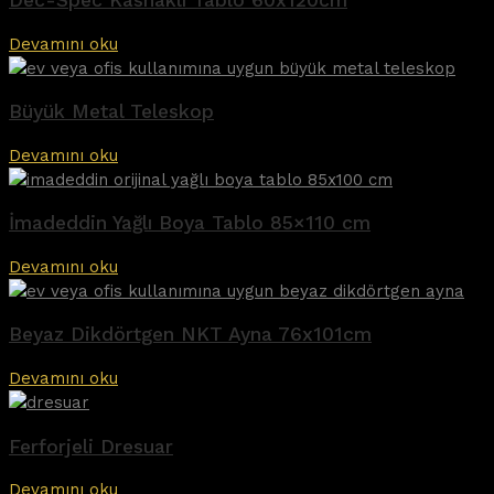
Dec-Spec Kasnaklı Tablo 60x120cm
Devamını oku
Büyük Metal Teleskop
Devamını oku
İmadeddin Yağlı Boya Tablo 85×110 cm
Devamını oku
Beyaz Dikdörtgen NKT Ayna 76x101cm
Devamını oku
Ferforjeli Dresuar
Devamını oku