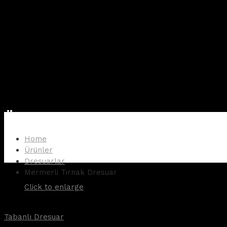
Ürünler
Home
Ürünler
Dresuarlar
Mermerli Tırnak Dresuar
Click to enlarge
Tabanlı Dresuar