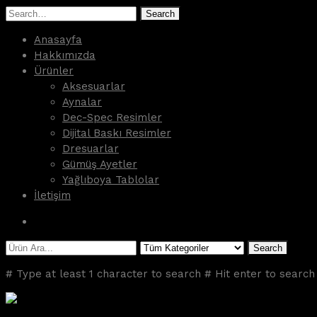
Search
Anasayfa
Hakkımızda
Ürünler
Aksesuarlar
Aynalar
Dec-Spec Resimler
Dijital Baskı Resimler
Dresuarlar
Gümüş Ayetler
Yağlıboya Tablolar
İletişim
Search
# Type at least 1 character to search
# Hit enter to search