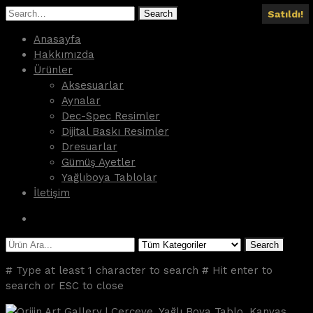
Search
Satıldı!
Satıldı!
Satıldı!
Satıldı!
Satıldı!
Anasayfa
Hakkımızda
Ürünler
Aksesuarlar
Aynalar
Dec-Spec Resimler
Dijital Baskı Resimler
Dresuarlar
Gümüş Ayetler
Yağlıboya Tablolar
İletişim
Search
# Type at least 1 character to search
# Hit enter to
search or ESC to close