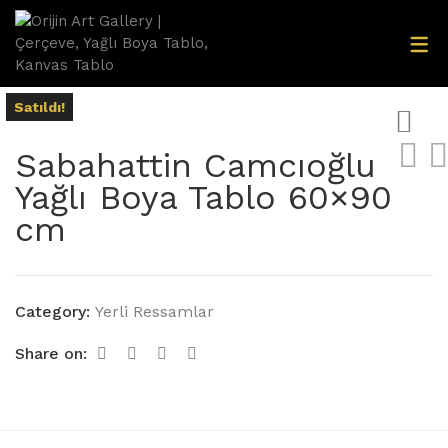
Aksesuarlar
Satıldı!
Aynalar
Sabahattin Camcıoğlu
Dec-Spec Resimler
Yağlı Boya Tablo 60×90
Dijital Baskı Resimler
cm
Dresuarlar
Gümüş Ayetler
Category:
Yerli Ressamlar
Yağlıboya Tablolar
Share on: