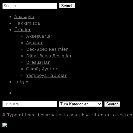
Search
Anasayfa
Hakkımızda
Ürünler
Aksesuarlar
Aynalar
Dec-Spec Resimler
Dijital Baskı Resimler
Dresuarlar
Gümüş Ayetler
Yağlıboya Tablolar
İletişim
Search
# Type at least 1 character to search
# Hit enter to search