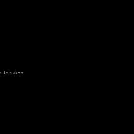
n
,
teleskop