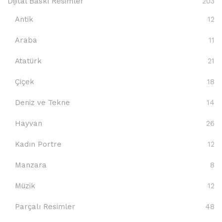
Dijital Baskı Resimler
203
Antik
12
Araba
11
Atatürk
21
Çiçek
18
Deniz ve Tekne
14
Hayvan
26
Kadın Portre
12
Manzara
8
Müzik
12
Parçalı Resimler
48