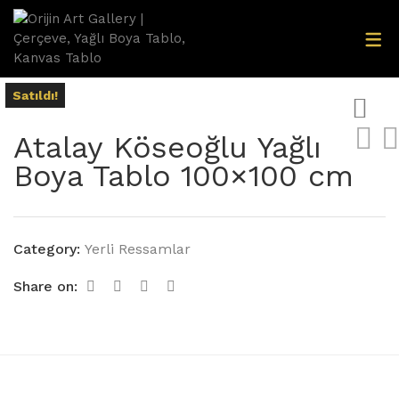
Aksesuarlar
Satıldı!
Aynalar
Atalay Köseoğlu Yağlı
Dec-Spec Resimler
Boya Tablo 100×100 cm
Dijital Baskı Resimler
Dresuarlar
Category:
Yerli Ressamlar
Gümüş Ayetler
Share on:
Yağlıboya Tablolar